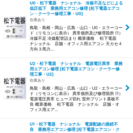
U0・松下電器 ナショナル 冷媒不足などによる
低圧低下 業務用エアコン修理
[
松下電器エアコ
ン・クーラー修理工事・U0
]
在庫あり
鳥取・島根・岡山・広島・山口・U0・エラーコー
ド（リモコンに表示） 異常個所及び修理箇所 (1）
冷媒不足 冷媒配管詰まり 概算価格 松下電器
ナショナル 店舗・オフィス用エアコン 天カセ４
方向３馬力…
U2・松下電器 ナショナル 電源電圧異常 業務
用エアコン修理
[
松下電器エアコン・クーラー修
理工事・U2
]
在庫あり
鳥取・島根・岡山・広島・山口・U2・エラーコー
ド（リモコンに表示） 異常個所及び修理箇所 (1）
電源電圧異常 ヒューズ切れ 室外プリント基板不
良 概算価格 松下電器 ナショナル 店舗・オ
フィス用エア…
U1・松下電器 ナショナル 電源配線の接続不
良 業務用エアコン修理
[
松下電器エアコン・ク