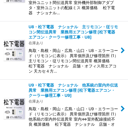
室外ユニット間伝送異常 室外機外部制御アダプ
タ・室外ユニットの配線ミス 概算価格 松下電
器 ナショナル…
U8・松下電器 ナショナル 主リモコン・従リモ
コン間伝送異常 業務用エアコン修理
[
松下電器
エアコン・クーラー修理工事・U8
]
在庫あり
鳥取・島根・岡山・広島・山口・U8・エラーコー
ド（リモコンに表示） 異常個所及び修理箇所 (1）
主リモコン・従リモコン間伝送異常 概算価格
松下電器 ナショナル 店舗・オフィス用エアコ
ン 天カセ４方…
U9・松下電器 ナショナル 他系統の室内外伝送
異常 業務用エアコン修理
[
松下電器エアコン・
クーラー修理工事・U9
]
在庫あり
鳥取・島根・岡山・広島・山口・U9・エラーコー
ド（リモコンに表示） 異常個所及び修理箇所 (1）
他系統の室内外伝送異常 室内⇔室外配線接続不
良 概算価格 松下電器 ナショナル 店舗・オ