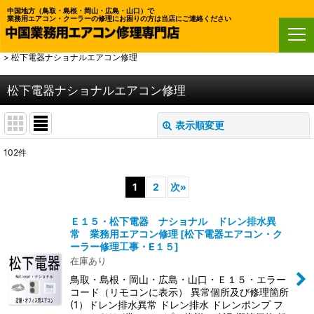
中国地方（鳥取・島根・岡山・広島・山口）で
業務用エアコン・クーラーの修理にお困りの方は当店にご連絡ください
ホーム
>
鳥取・島根・岡山・広島・山口・業務用エアコン修理
>
松下電器ナショナルエアコン修理
松下電器ナショナルエアコン修理
表示順変更
閉じる
102
件
表示数
:
1
2
次
»
並び順
:
Ｅ１５・松下電器 ナショナル ドレン排水異
常 業務用エアコン修理
[
松下電器エアコン・ク
絞り込む
ーラー修理工事・E１５
]
在庫あり
鳥取・島根・岡山・広島・山口・Ｅ１５・エラー
コード（リモコンに表示） 異常個所及び修理箇所
(1）ドレン排水異常 ドレン排水 ドレンポンプ フ