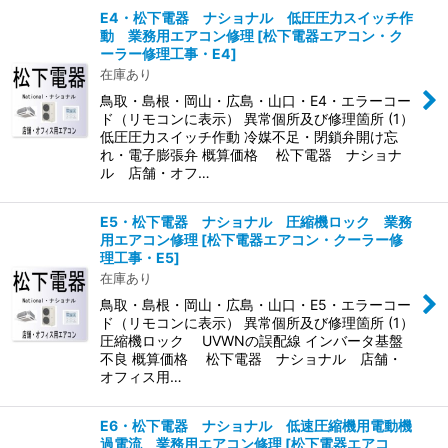
E4・松下電器 ナショナル 低圧圧力スイッチ作
動 業務用エアコン修理
[
松下電器エアコン・ク
ーラー修理工事・E4
]
在庫あり
鳥取・島根・岡山・広島・山口・E4・エラーコー
ド（リモコンに表示） 異常個所及び修理箇所 (1）
低圧圧力スイッチ作動 冷媒不足・閉鎖弁開け忘
れ・電子膨張弁 概算価格 松下電器 ナショナ
ル 店舗・オフ…
E5・松下電器 ナショナル 圧縮機ロック 業務
用エアコン修理
[
松下電器エアコン・クーラー修
理工事・E5
]
在庫あり
鳥取・島根・岡山・広島・山口・E5・エラーコー
ド（リモコンに表示） 異常個所及び修理箇所 (1）
圧縮機ロック UVWNの誤配線 インバータ基盤
不良 概算価格 松下電器 ナショナル 店舗・
オフィス用…
E6・松下電器 ナショナル 低速圧縮機用電動機
過電流 業務用エアコン修理
[
松下電器エアコ