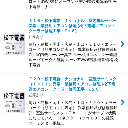
ロートSWが常にオープン状態か確認 概算価格 松
下電器 ナ…
Ｅ１６・松下電器 ナショナル 室内機ルーバー
異常 業務用エアコン修理
[
松下電器エアコン・
クーラー修理工事・E１６
]
在庫あり
鳥取・島根・岡山・広島・山口・Ｅ１６・エラー
コード（リモコンに表示） 異常個所及び修理箇所
(1）室内機ルーバー異常 ルーバ用コネクター確認
ルーバモータの確認 ルーバSWの確認 概算価格 松
下電器 …
Ｅ２０・松下電器 ナショナル 室温サーミスタ
（Ｔｈ１１）異常 業務用エアコン修理
[
松下電
器エアコン・クーラー修理工事・E２０
]
在庫あり
鳥取・島根・岡山・広島・山口・Ｅ２０・エラー
コード（リモコンに表示） 異常個所及び修理箇所
(1）室温サーミスタ（Ｔｈ１１）がオープン状態
になっている。 コネクター（ＣＮ１３）の確認
サーミスター抵抗…