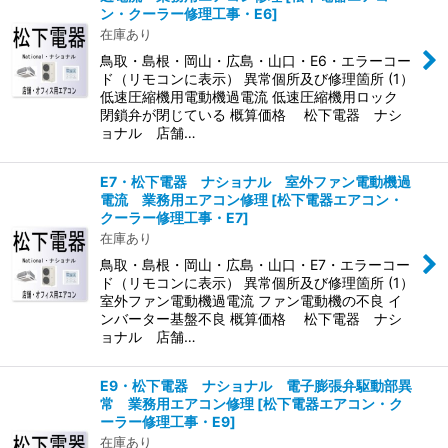
ン・クーラー修理工事・E6
]
在庫あり
鳥取・島根・岡山・広島・山口・E6・エラーコー
ド（リモコンに表示） 異常個所及び修理箇所 (1）
低速圧縮機用電動機過電流 低速圧縮機用ロック
閉鎖弁が閉じている 概算価格 松下電器 ナシ
ョナル 店舗…
E7・松下電器 ナショナル 室外ファン電動機過
電流 業務用エアコン修理
[
松下電器エアコン・
クーラー修理工事・E7
]
在庫あり
鳥取・島根・岡山・広島・山口・E7・エラーコー
ド（リモコンに表示） 異常個所及び修理箇所 (1）
室外ファン電動機過電流 ファン電動機の不良 イ
ンバーター基盤不良 概算価格 松下電器 ナシ
ョナル 店舗…
E9・松下電器 ナショナル 電子膨張弁駆動部異
常 業務用エアコン修理
[
松下電器エアコン・ク
ーラー修理工事・E9
]
在庫あり