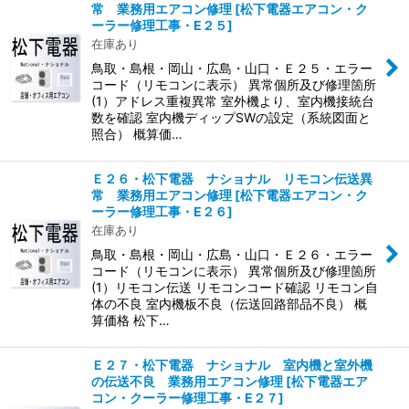
常 業務用エアコン修理
[
松下電器エアコン・ク
ーラー修理工事・E２５
]
在庫あり
鳥取・島根・岡山・広島・山口・Ｅ２５・エラー
コード（リモコンに表示） 異常個所及び修理箇所
(1）アドレス重複異常 室外機より、室内機接統台
数を確認 室内機ディップSWの設定（系統図面と
照合） 概算価…
Ｅ２６・松下電器 ナショナル リモコン伝送異
常 業務用エアコン修理
[
松下電器エアコン・ク
ーラー修理工事・E２６
]
在庫あり
鳥取・島根・岡山・広島・山口・Ｅ２６・エラー
コード（リモコンに表示） 異常個所及び修理箇所
(1）リモコン伝送 リモコンコード確認 リモコン自
体の不良 室内機板不良（伝送回路部品不良） 概
算価格 松下…
Ｅ２７・松下電器 ナショナル 室内機と室外機
の伝送不良 業務用エアコン修理
[
松下電器エア
コン・クーラー修理工事・E２７
]