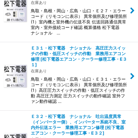
在庫あり
鳥取・島根・岡山・広島・山口・Ｅ２７・エラー
コード（リモコンに表示） 異常個所及び修理箇所
(1）室内機と室外機の伝送不良 伝送回路通信異常
室内・室外接続コード確認 概算価格 松下電器
ナショナル …
Ｅ３１・松下電器 ナショナル 高圧圧力スイッ
チの作動・低圧スイッチの作動 業務用エアコン
修理
[
松下電器エアコン・クーラー修理工事・E３
１
]
在庫あり
鳥取・島根・岡山・広島・山口・Ｅ３１・エラー
コード（リモコンに表示） 異常個所及び修理箇所
(1）高圧圧力スイッチの作動・低圧スイッチの作
動 高圧圧力測定 圧力スイッチの動作確認 室外フ
ァン動作確認 …
Ｅ３２・松下電器 ナショナル 吐出温度異常
（インバーター側）、インバーター系統不良、室
内外伝送エラー 業務用エアコン修理
[
松下電器
エアコン・クーラー修理工事・E３２
]