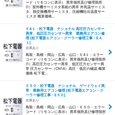
ード（リモコンに表示） 異常個所及び修理箇所
(1）室外機サーミスタ系統の異常 外気温サーミス
タ、熱交換機用サーミスタ、圧縮機吐出温度サー
ミスタ 概算価格…
Ｅ4１・松下電器 ナショナル 高圧圧力センサー
異常、低圧圧力センサー異常 業務用エアコン修
理
[
松下電器エアコン・クーラー修理工事・E４
１
]
在庫あり
鳥取・島根・岡山・広島・山口・Ｅ4１・エラー
コード（リモコンに表示） 異常個所及び修理箇所
(1）高圧圧力センサー異常、低圧圧力センサー異
常 圧力センサー（CN14）高圧・低圧の確認 概算
価格 松下電…
Ｅ５０・松下電器 ナショナル ゲートウェイ異
常 業務用エアコン修理
[
松下電器エアコン・ク
ーラー修理工事・E５０
]
在庫あり
鳥取・島根・岡山・広島・山口・Ｅ５０・エラー
コード（リモコンに表示） 異常個所及び修理箇所