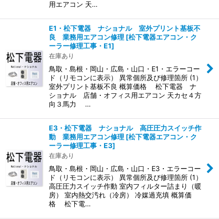
用エアコン 天…
E1・松下電器 ナショナル 室外プリント基板不
良 業務用エアコン修理
[
松下電器エアコン・ク
ーラー修理工事・E1
]
在庫あり
鳥取・島根・岡山・広島・山口・E1・エラーコー
ド（リモコンに表示） 異常個所及び修理箇所 (1）
室外プリント基板不良 概算価格 松下電器 ナ
ショナル 店舗・オフィス用エアコン 天カセ４方
向３馬力 …
E3・松下電器 ナショナル 高圧圧力スイッチ作
動 業務用エアコン修理
[
松下電器エアコン・ク
ーラー修理工事・E3
]
在庫あり
鳥取・島根・岡山・広島・山口・E3・エラーコー
ド（リモコンに表示） 異常個所及び修理箇所 (1）
高圧圧力スイッチ作動 室内フィルター詰まり（暖
房） 室内熱交汚れ（冷房） 冷媒過充填 概算価
格 松下電…