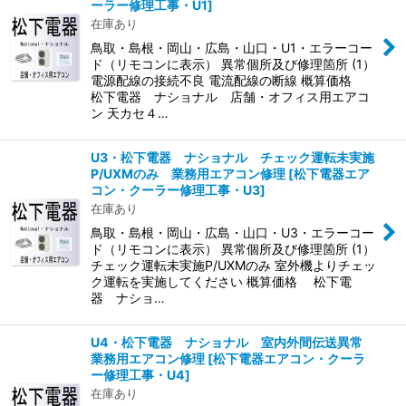
ーラー修理工事・U1
]
在庫あり
鳥取・島根・岡山・広島・山口・U1・エラーコー
ド（リモコンに表示） 異常個所及び修理箇所 (1）
電源配線の接続不良 電流配線の断線 概算価格
松下電器 ナショナル 店舗・オフィス用エアコ
ン 天カセ４…
U3・松下電器 ナショナル チェック運転未実施
P/UXMのみ 業務用エアコン修理
[
松下電器エア
コン・クーラー修理工事・U3
]
在庫あり
鳥取・島根・岡山・広島・山口・U3・エラーコー
ド（リモコンに表示） 異常個所及び修理箇所 (1）
チェック運転未実施P/UXMのみ 室外機よりチェッ
ク運転を実施してください 概算価格 松下電
器 ナショ…
U4・松下電器 ナショナル 室内外間伝送異常
業務用エアコン修理
[
松下電器エアコン・クーラ
ー修理工事・U4
]
在庫あり