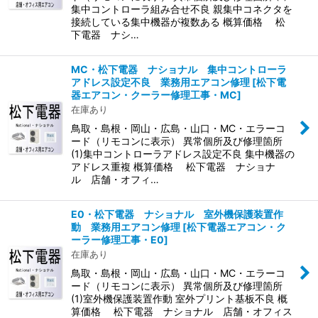
集中コントローラ組み合せ不良 親集中コネクタを
接続している集中機器が複数ある 概算価格 松
下電器 ナシ…
MC・松下電器 ナショナル 集中コントローラ
アドレス設定不良 業務用エアコン修理
[
松下電
器エアコン・クーラー修理工事・MC
]
在庫あり
鳥取・島根・岡山・広島・山口・MC・エラーコ
ード（リモコンに表示） 異常個所及び修理箇所
(1)集中コントローラアドレス設定不良 集中機器の
アドレス重複 概算価格 松下電器 ナショナ
ル 店舗・オフィ…
E0・松下電器 ナショナル 室外機保護装置作
動 業務用エアコン修理
[
松下電器エアコン・ク
ーラー修理工事・E0
]
在庫あり
鳥取・島根・岡山・広島・山口・MC・エラーコ
ード（リモコンに表示） 異常個所及び修理箇所
(1)室外機保護装置作動 室外プリント基板不良 概
算価格 松下電器 ナショナル 店舗・オフィス