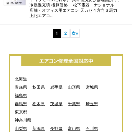
冷媒過充填 概算価格 松下電器 ナショナル
店舗・オフィス用エアコン 天カセ４方向３馬力
上記エアコ…
1
2
次
»
北海道
青森県
秋田県
岩手県
山形県
宮城県
福島県
群馬県
栃木県
茨城県
千葉県
埼玉県
東京都
神奈川県
山梨県
新潟県
長野県
富山県
石川県