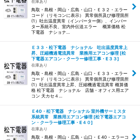
在庫あり
鳥取・島根・岡山・広島・山口・Ｅ３２・エラー
コード（リモコンに表示） 異常個所及び修理箇所
(1）吐出温度異常（インバーター側）、インバー
ター系統不良、室内外伝送エラー 概算価格 松
下電器 ナショナ…
Ｅ３３・松下電器 ナショナル 吐出温度異常上
昇、圧縮機過電流異常 業務用エアコン修理
[
松
下電器エアコン・クーラー修理工事・E３３
]
在庫あり
鳥取・島根・岡山・広島・山口・Ｅ３３・エラー
コード（リモコンに表示） 異常個所及び修理箇所
(1）吐出温度異常上昇、圧縮機過電流異常 概算価
格 松下電器 ナショナル 店舗・オフィス用エア
コン 天カセ４…
Ｅ40・松下電器 ナショナル 室外機サーミスタ
系統異常 業務用エアコン修理
[
松下電器エアコ
ン・クーラー修理工事・E４０
]
在庫あり
鳥取・島根・岡山・広島・山口・Ｅ40・エラーコ