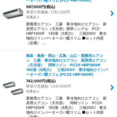
ーターズバ暖スリム
[
PCZ-HRP140HF
]
567,000
円
(税込)
希望小売価格
:
1,181,520
円
在庫あり
業務用エアコン 三菱 寒冷地向けエアコン 厨
房用エアコン（天吊形）標準シングル PCZ-
HRP140HF 140形（5馬力） 三相200V 寒冷
地向けインバーターズバ暖スリム ■セット内容
（定価） …
鳥取・島根・岡山・広島・山口・業務用エアコ
ン 三菱 寒冷地向けエアコン 厨房用エアコン
（天吊形） 同時ツイン PCZX-HRP160HF
160形（6馬力） 三相200V 寒冷地向けインバ
ーターズバ暖スリム
[
PCZX-HRP160HF
]
742,000
円
(税込)
希望小売価格
:
1,547,640
円
在庫あり
業務用エアコン 三菱 寒冷地向けエアコン 厨
房用エアコン（天吊形） 同時ツイン PCZX-
HRP160HF 160形（6馬力） 三相200V 寒冷
地向けインバーターズバ暖スリム ■セット内容
（定価）…