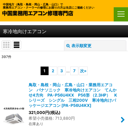
中国地方（鳥取・島根・岡山・広島・山口）で
業務用エアコン・クーラーの修理にお困りの方は当店にご連絡ください
ホーム
>
業務用エアコン
>
寒冷地向けエアコン
寒冷地向けエアコン
表示順変更
閉じる
397
件
表示数
:
1
2
3
...
7
次
»
並び順
:
鳥取・島根・岡山・広島・山口・業務用エアコ
ン パナソニック 寒冷地向けエアコン てんか
絞り込む
せ4方向 PA-P56U4KX P56形 （2.3HP） K
シリーズ シングル 三相200V 寒冷地向けパ
ッケージエアコン
[
PA-P56U4KX
]
321,000
円
(税込)
希望小売価格
:
713,880
円
在庫あり