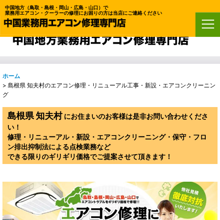
島根県 知夫村のエアコン修理・リニューアル工事・新設
中国地方（鳥取・島根・岡山・広島・山口）で
業務用エアコン・クーラーの修理にお困りの方は当店にご連絡ください
エアコンクリーニングなどお困りの方は是非当店にご連絡く
ださい
ホーム
>
島根県 知夫村のエアコン修理・リニューアル工事・新設・エアコンクリーニン
グ
島根県 知夫村
にお住まいのお客様は是非お問い合わせくださ
い！
修理・リニューアル・新設・エアコンクリーニング・保守・フロ
ン排出抑制法による点検業務など
できる限りのギリギリ価格でご提案させて頂きます！