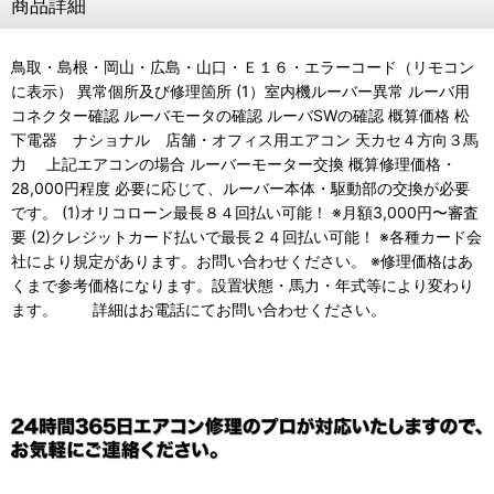
商品詳細
鳥取・島根・岡山・広島・山口・Ｅ１６・エラーコード（リモコン
に表示） 異常個所及び修理箇所 (1）室内機ルーバー異常 ルーバ用
コネクター確認 ルーバモータの確認 ルーバSWの確認 概算価格 松
下電器 ナショナル 店舗・オフィス用エアコン 天カセ４方向３馬
力 上記エアコンの場合 ルーバーモーター交換 概算修理価格・
28,000円程度 必要に応じて、ルーバー本体・駆動部の交換が必要
です。 (1)オリコローン最長８４回払い可能！ ※月額3,000円〜審査
要 (2)クレジットカード払いで最長２４回払い可能！ ※各種カード会
社により規定があります。お問い合わせください。 ※修理価格はあ
くまで参考価格になります。設置状態・馬力・年式等により変わり
ます。 詳細はお電話にてお問い合わせください。