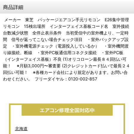
商品詳細
メーカー 東芝 パッケージエアコン手元リモコン E26集中管理
リモコン 15検出場所 インターフェイス基板コード名 室外接続
台数減少状態 全停止表示条件 当初受信中の室外機より、一定時
間 信号が返ってこない場合チェック項目 ・室外バックアップ設
定 ・室外機電源チェック（電源投入しているか） ・室外機間渡
り線接続、断線 ・室外PC板通信用コネクタ接続 ・室外PC板
（インターフェイス基板）不良 (1)オリコローン最長８４回払い可
能！ ※月額3,000円〜審査要 (2)クレジットカード払いで最長２４
回払い可能！ ※各種カード会社により規定があります。お問い合
わせください。 フリーダイヤル：0120-002-857
北海道