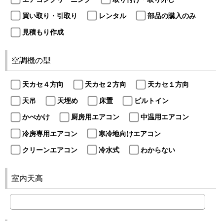
買い取り・引取り
レンタル
部品の購入のみ
見積もり作成
空調機の型
天カセ４方向
天カセ２方向
天カセ１方向
天吊
天埋め
床置
ビルトイン
かべかけ
厨房用エアコン
中温用エアコン
冷房専用エアコン
寒冷地向けエアコン
クリーンエアコン
冷水式
わからない
室内天高