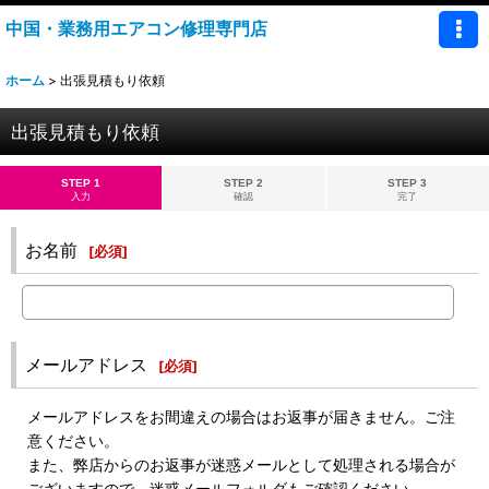
中国・業務用エアコン修理専門店
ホーム
>
出張見積もり依頼
出張見積もり依頼
STEP 1
STEP 2
STEP 3
入力
確認
完了
お名前
[
必須
]
メールアドレス
[
必須
]
メールアドレスをお間違えの場合はお返事が届きません。ご注
意ください。
また、弊店からのお返事が迷惑メールとして処理される場合が
ございますので、迷惑メールフォルダもご確認ください。